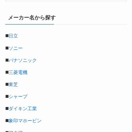
メーカー名から探す
◼️
日立
◼️
ソニー
◼️
パナソニック
◼️
三菱電機
◼️
東芝
◼️
シャープ
◼️
ダイキン工業
◼️
象印マホービン