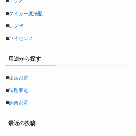
◼️
アクア
◼️
タイガー魔法瓶
◼️
レグザ
◼️
ハイセンス
用途から探す
◼️
生活家電
◼️
調理家電
◼️
娯楽家電
最近の投稿