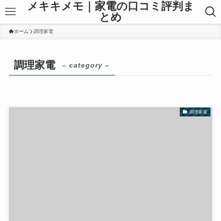
メキキメモ｜家電の口コミ評判ま
とめ
ホーム
調理家電
調理家電
– category –
調理家電