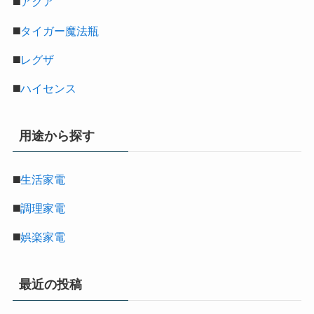
◼️
アクア
◼️
タイガー魔法瓶
◼️
レグザ
◼️
ハイセンス
用途から探す
◼️
生活家電
◼️
調理家電
◼️
娯楽家電
最近の投稿