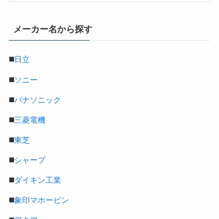
メーカー名から探す
◼️
日立
◼️
ソニー
◼️
パナソニック
◼️
三菱電機
◼️
東芝
◼️
シャープ
◼️
ダイキン工業
◼️
象印マホービン