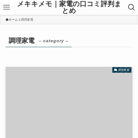
メキキメモ｜家電の口コミ評判ま
とめ
ホーム
調理家電
調理家電
– category –
調理家電