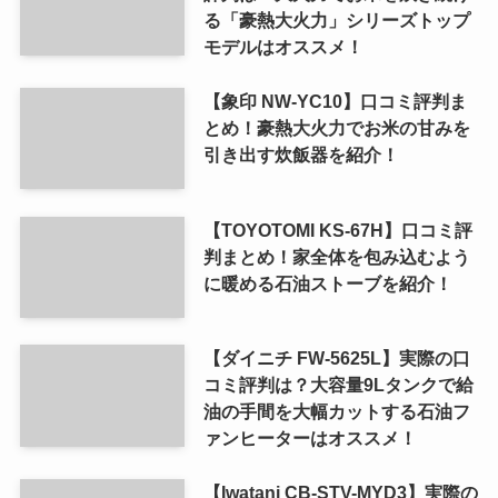
る「豪熱大火力」シリーズトップ
モデルはオススメ！
【象印 NW-YC10】口コミ評判ま
とめ！豪熱大火力でお米の甘みを
引き出す炊飯器を紹介！
【TOYOTOMI KS-67H】口コミ評
判まとめ！家全体を包み込むよう
に暖める石油ストーブを紹介！
【ダイニチ FW-5625L】実際の口
コミ評判は？大容量9Lタンクで給
油の手間を大幅カットする石油フ
ァンヒーターはオススメ！
【Iwatani CB-STV-MYD3】実際の