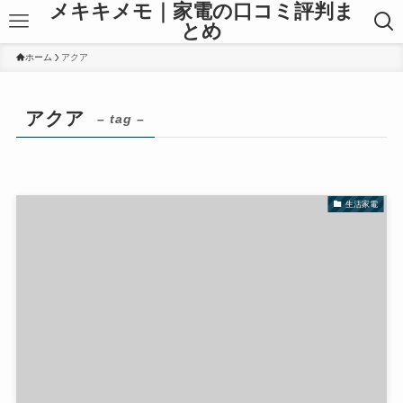
メキキメモ｜家電の口コミ評判ま
とめ
ホーム
アクア
アクア
– tag –
生活家電