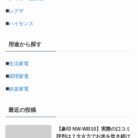
◼️
レグザ
◼️
ハイセンス
用途から探す
◼️
生活家電
◼️
調理家電
◼️
娯楽家電
最近の投稿
【象印 NW-WB10】実際の口コミ
評判は？大火力でお米を炊き続け