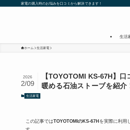
家電の購入時のお悩みを口コミから解決できます！
生活
ホーム
生活家電
【TOYOTOMI KS-6
2026
2/09
暖める石油ストーブを紹介
生活家電
この記事では
TOYOTOMIのKS-67H
を実際に利用
す。