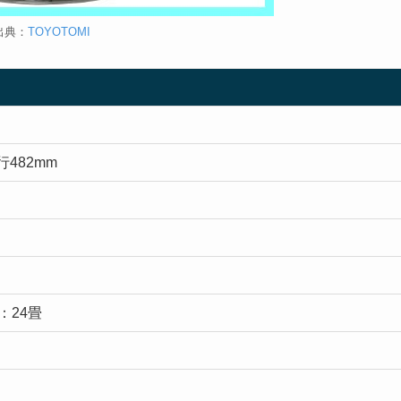
出典：
TOYOTOMI
行482mm
：24畳