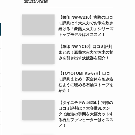
最近の投稿
【象印 NW-WB10】実際の口コ
ミ評判は？大火力でお米を炊き
続ける「豪熱大火力」シリーズ
トップモデルはオススメ！
【象印 NW-YC10】口コミ評判
まとめ！豪熱大火力でお米の甘
みを引き出す炊飯器を紹介！
【TOYOTOMI KS-67H】口コ
ミ評判まとめ！家全体を包み込
むように暖める石油ストーブを
紹介！
【ダイニチ FW-5625L】実際の
口コミ評判は？大容量9Lタン
クで給油の手間を大幅カットす
る石油ファンヒーターはオスス
メ！