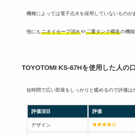
機種によっては電子点火を採用していないものが
他にも
ニオイセーブ消火
や
二重タンク構造
の機能
TOYOTOMI KS-67Hを使用した人
短時間で広い部屋をしっかりと暖めるので評価は
評価項目
評価
デザイン