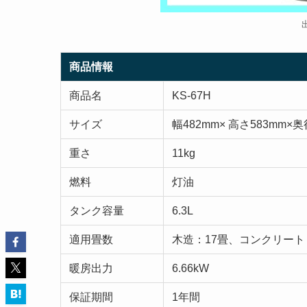
商品情報
商品名
KS-67H
サイズ
幅482mm× 高さ583mm×奥
重さ
11kg
燃料
灯油
タンク容量
6.3L
適用畳数
木造：17畳、コンクリート
暖房出力
6.66kW
保証期間
1年間