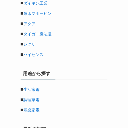
◼️
ダイキン工業
◼️
象印マホービン
◼️
アクア
◼️
タイガー魔法瓶
◼️
レグザ
◼️
ハイセンス
用途から探す
◼️
生活家電
◼️
調理家電
◼️
娯楽家電