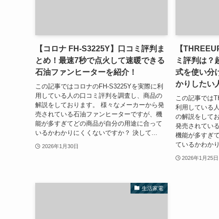
【コロナ FH-S3225Y】口コミ評判ま
【THREEU
とめ！最速7秒で点火して速暖できる
ミ評判は？
石油ファンヒーターを紹介！
式を使い分
かりしたい
この記事ではコロナのFH-S3225Yを実際に利
用している人の口コミ評判を調査し、商品の
この記事ではTH
解説をしております。 様々なメーカーから発
利用している
売されている石油ファンヒーターですが、機
の解説をしてお
能が多すぎてどの商品が自分の用途に合って
発売されてい
いるかわかりにくくないですか？ 決して...
機能が多すぎ
ているかわかり
2026年1月30日
2026年1月25日
生活家電