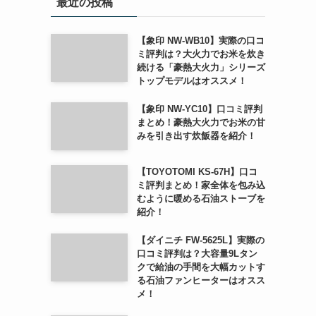
最近の投稿
【象印 NW-WB10】実際の口コ
ミ評判は？大火力でお米を炊き
続ける「豪熱大火力」シリーズ
トップモデルはオススメ！
【象印 NW-YC10】口コミ評判
まとめ！豪熱大火力でお米の甘
みを引き出す炊飯器を紹介！
【TOYOTOMI KS-67H】口コ
ミ評判まとめ！家全体を包み込
むように暖める石油ストーブを
紹介！
【ダイニチ FW-5625L】実際の
口コミ評判は？大容量9Lタン
クで給油の手間を大幅カットす
る石油ファンヒーターはオスス
メ！