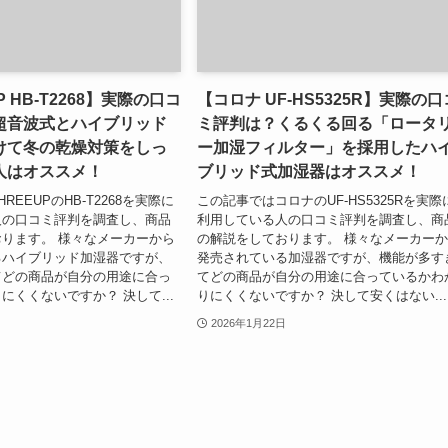
P HB-T2268】実際の口コ
【コロナ UF-HS5325R】実際の口
超音波式とハイブリッド
ミ評判は？くるくる回る「ロータ
けて冬の乾燥対策をしっ
ー加湿フィルター」を採用したハ
人はオススメ！
ブリッド式加湿器はオススメ！
REEUPのHB-T2268を実際に
この記事ではコロナのUF-HS5325Rを実際
人の口コミ評判を調査し、商品
利用している人の口コミ評判を調査し、商
ります。 様々なメーカーから
の解説をしております。 様々なメーカー
るハイブリッド加湿器ですが、
発売されている加湿器ですが、機能が多す
てどの商品が自分の用途に合っ
てどの商品が自分の用途に合っているかわ
にくくないですか？ 決して...
りにくくないですか？ 決して安くはない...
2026年1月22日