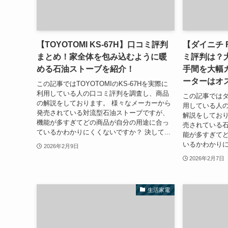
【TOYOTOMI KS-67H】口コミ評判
【ダイニチ 
まとめ！家全体を包み込むように暖
ミ評判は？
める石油ストーブを紹介！
手間を大幅
ーターはオ
この記事ではTOYOTOMIのKS-67Hを実際に
利用している人の口コミ評判を調査し、商品
この記事ではダイ
の解説をしております。 様々なメーカーから
用している人
発売されている対流型石油ストーブですが、
解説をしており
機能が多すぎてどの商品が自分の用途に合っ
売されている
ているかわかりにくくないですか？ 決して...
能が多すぎて
いるかわかりに
2026年2月9日
2026年2月7日
生活家電