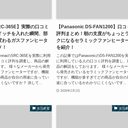
 SRC-365E】実際の口コミ
【Panasonic DS-FAN1200】口
イッチを入れた瞬間、部
評判まとめ！朝の支度がちょっと
変わるガスファンヒータ
クになるセラミックファンヒータ
メ！
を紹介！
naiのSRC-365Eを実際に利用
この記事ではPanasonicのDS-FAN1200を
口コミ評判を調査し、商品の解
に利用している人の口コミ評判を調査し、
す。 様々なメーカーから発売
品の解説をしております。 様々なメーカ
スファンヒーターですが、機能
ら発売されているセラミックファンヒータ
の商品が自分の用途に合ってい
ですが、機能が多すぎてどの商品が自分の
くないですか？ 決して...
途に合っているかわかりにくくないです...
2026年2月1日
生活家電
生活