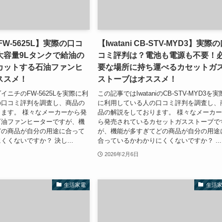
FW-5625L】実際の口コ
【Iwatani CB-STV-MYD3】実際
大容量9Lタンクで給油の
コミ評判は？電池も電源も不要！
カットする石油ファンヒ
要な場所に持ち運べるカセットガ
ススメ！
ストーブはオススメ！
ニチのFW-5625Lを実際に利
この記事ではIwataniのCB-STV-MYD3を実
の口コミ評判を調査し、商品の
に利用している人の口コミ評判を調査し、
ます。 様々なメーカーから発
品の解説をしております。 様々なメーカ
石油ファンヒーターですが、機
ら発売されているカセットガスストーブで
どの商品が自分の用途に合って
が、機能が多すぎてどの商品が自分の用途
くくないですか？ 決し...
合っているかわかりにくくないですか？ ...
2026年2月6日
生活家電
生活