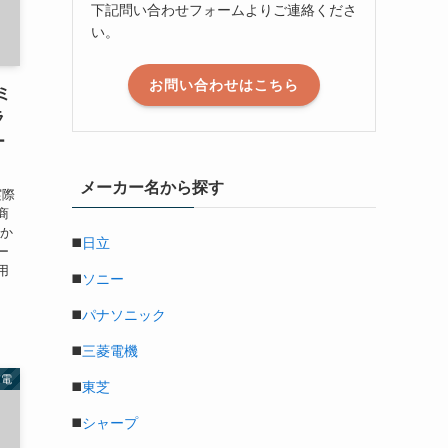
下記問い合わせフォームよりご連絡くださ
い。
お問い合わせはこちら
コミ
ラ
ー
メーカー名から探す
実際
商
ーか
◼️
日立
ー
用
◼️
ソニー
◼️
パナソニック
◼️
三菱電機
家電
◼️
東芝
◼️
シャープ