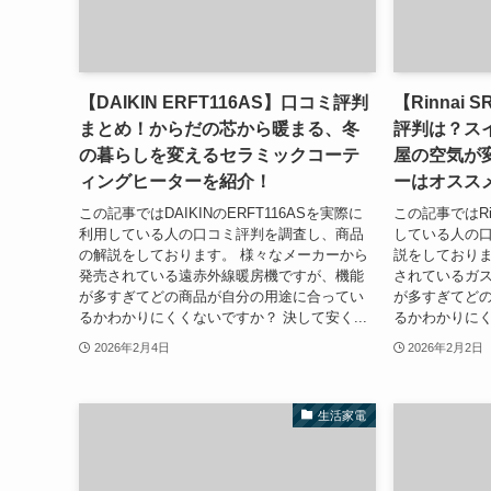
【DAIKIN ERFT116AS】口コミ評判
【Rinnai
まとめ！からだの芯から暖まる、冬
評判は？ス
の暮らしを変えるセラミックコーテ
屋の空気が
ィングヒーターを紹介！
ーはオスス
この記事ではDAIKINのERFT116ASを実際に
この記事ではRin
利用している人の口コミ評判を調査し、商品
している人の
の解説をしております。 様々なメーカーから
説をしておりま
発売されている遠赤外線暖房機ですが、機能
されているガ
が多すぎてどの商品が自分の用途に合ってい
が多すぎてど
るかわかりにくくないですか？ 決して安く...
るかわかりにく
2026年2月4日
2026年2月2日
生活家電