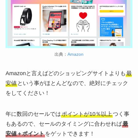
出典：
Amazon
Amazonと言えばどのショッピングサイトよりも
最
安値
という事がほとんどなので、絶対にチェック
をしてください！
年に数回のセールでは
ポイントが10％以上
つく事
もあるので、セールのタイミングに合わせれば
最
安値＋ポイント
をゲットできます！