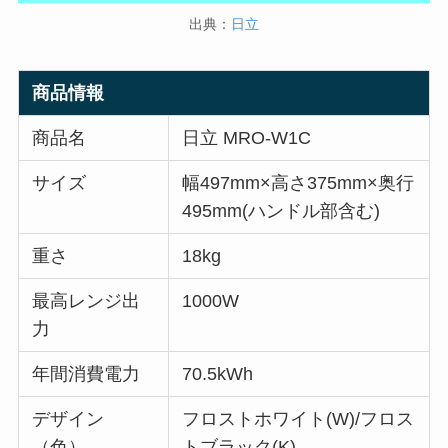
出典：
日立
商品情報
商品名
日立 MRO-W1C
サイズ
幅497mm×高さ375mm×奥行
495mm(ハンドル部含む)
重さ
18kg
最高レンジ出
1000W
力
年間消費電力
70.5kWh
デザイン
フロストホワイト(W)/フロス
（色）
トブラック(K)