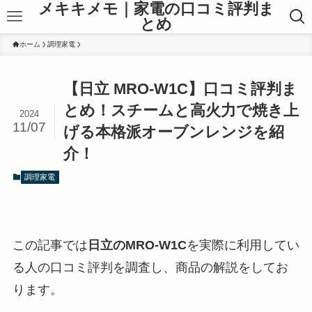
メキキメモ｜家電の口コミ評判ま
とめ
ホーム
調理家電
【日立 MRO-W1C】口コミ評判ま
とめ！スチームと高火力で焼き上
2024
11/07
げる本格派オーブンレンジを紹
介！
調理家電
この記事では
日立のMRO-W1C
を実際に利用してい
る人の口コミ評判を調査し、商品の解説をしてお
ります。