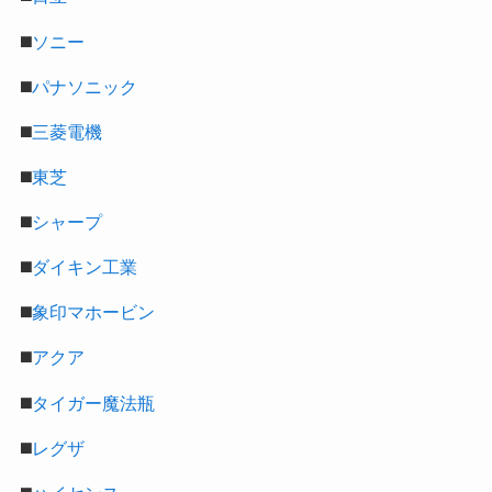
◼️
ソニー
◼️
パナソニック
◼️
三菱電機
◼️
東芝
◼️
シャープ
◼️
ダイキン工業
◼️
象印マホービン
◼️
アクア
◼️
タイガー魔法瓶
◼️
レグザ