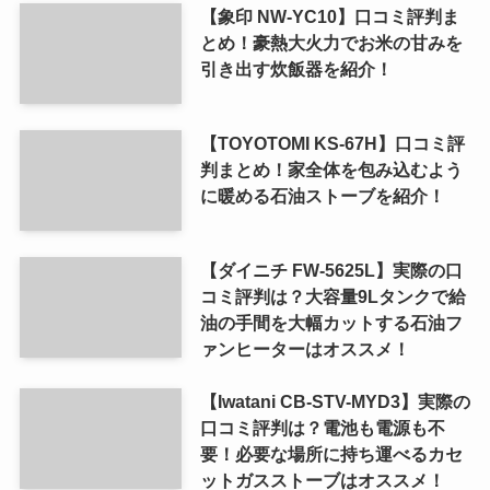
【象印 NW-YC10】口コミ評判ま
とめ！豪熱大火力でお米の甘みを
引き出す炊飯器を紹介！
【TOYOTOMI KS-67H】口コミ評
判まとめ！家全体を包み込むよう
に暖める石油ストーブを紹介！
【ダイニチ FW-5625L】実際の口
コミ評判は？大容量9Lタンクで給
油の手間を大幅カットする石油フ
ァンヒーターはオススメ！
【Iwatani CB-STV-MYD3】実際の
口コミ評判は？電池も電源も不
要！必要な場所に持ち運べるカセ
ットガスストーブはオススメ！