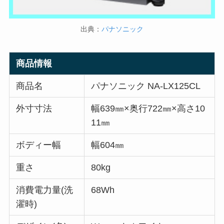
出典：
パナソニック
商品情報
商品名
パナソニック NA-LX125CL
外寸寸法
幅639㎜×奥行722㎜×高さ10
11㎜
ボディー幅
幅604㎜
重さ
80kg
消費電力量(洗
68Wh
濯時)