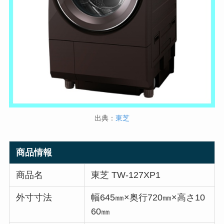
出典：
東芝
商品情報
商品名
東芝 TW-127XP1
外寸寸法
幅645㎜×奥行720㎜×高さ10
60㎜