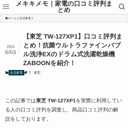
メキキメモ｜家電の口コミ評判ま
とめ
ホーム
生活家電
【東芝 TW-127XP1】口コミ評判ま
とめ！抗菌ウルトラファインバブ
2024
6/03
ル洗浄EXのドラム式洗濯乾燥機
ZABOONを紹介！
生活家電
T
東芝
この記事では
東芝
TW-127XP1
を実際に利用してい
る人の口コミ評判を調査し、商品口コミ評判の解
説をしております。