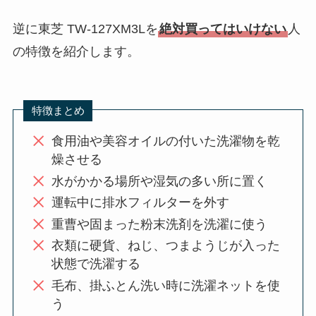
逆に東芝 TW-127XM3Lを
絶対買ってはいけない
人
の特徴を紹介します。
特徴まとめ
食用油や美容オイルの付いた洗濯物を乾
燥させる
水がかかる場所や湿気の多い所に置く
運転中に排水フィルターを外す
重曹や固まった粉末洗剤を洗濯に使う
衣類に硬貨、ねじ、つまようじが入った
状態で洗濯する
毛布、掛ふとん洗い時に洗濯ネットを使
う