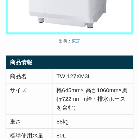
出典：
東芝
商品情報
商品名
TW-127XM3L
サイズ
幅645mm× 高さ1060mm×奥
行722mm（給・排水ホース
を含む）
重さ
88kg
標準使用水量
80L