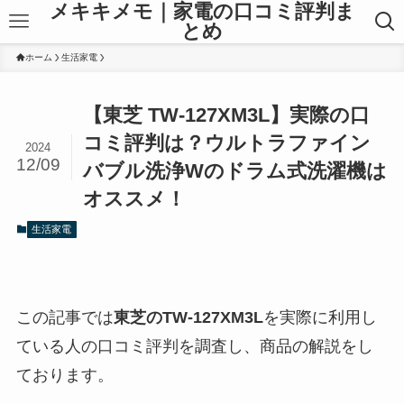
メキキメモ｜家電の口コミ評判ま
とめ
ホーム
生活家電
【東芝 TW-127XM3L】実際の口
コミ評判は？ウルトラファイン
2024
12/09
バブル洗浄Wのドラム式洗濯機は
オススメ！
生活家電
この記事では
東芝の
TW-127XM3L
を実際に利用し
ている人の口コミ評判を調査し、商品の解説をし
ております。