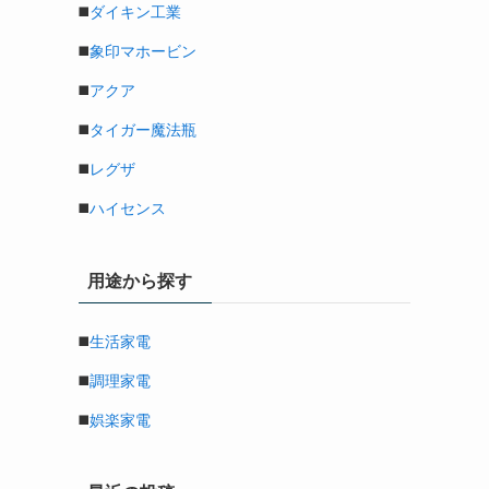
◼️
ダイキン工業
◼️
象印マホービン
◼️
アクア
◼️
タイガー魔法瓶
◼️
レグザ
◼️
ハイセンス
用途から探す
◼️
生活家電
◼️
調理家電
◼️
娯楽家電