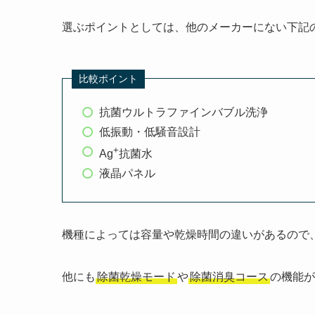
選ぶポイントとしては、他のメーカーにない下記
比較ポイント
抗菌ウルトラファインバブル洗浄
低振動・低騒音設計
+
Ag
抗菌水
液晶パネル
機種によっては容量や乾燥時間の違いがあるので
他にも
除菌乾燥モード
や
除菌消臭コース
の機能が