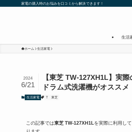
家電の購入時のお悩みを口コミから解決できます！
生活
ホーム
生活家電
【東芝 TW-127XH1L】
2024
6/21
ドラム式洗濯機がオススメ
生活家電
T
東芝
この記事では
東芝 TW-127XH1L
を実際に利用して
ります。