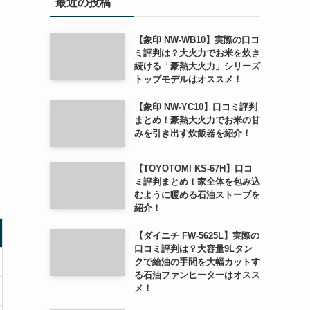
最近の投稿
【象印 NW-WB10】実際の口コ
ミ評判は？大火力でお米を炊き
続ける「豪熱大火力」シリーズ
トップモデルはオススメ！
【象印 NW-YC10】口コミ評判
まとめ！豪熱大火力でお米の甘
みを引き出す炊飯器を紹介！
【TOYOTOMI KS-67H】口コ
ミ評判まとめ！家全体を包み込
むように暖める石油ストーブを
紹介！
【ダイニチ FW-5625L】実際の
口コミ評判は？大容量9Lタン
クで給油の手間を大幅カットす
る石油ファンヒーターはオスス
メ！