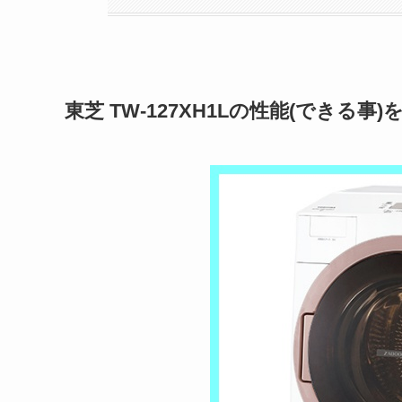
東芝
TW-127XH1L
の性能(できる事)