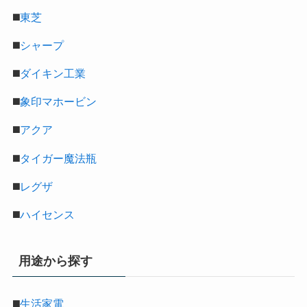
◼️
東芝
◼️
シャープ
◼️
ダイキン工業
◼️
象印マホービン
◼️
アクア
◼️
タイガー魔法瓶
◼️
レグザ
◼️
ハイセンス
用途から探す
◼️
生活家電