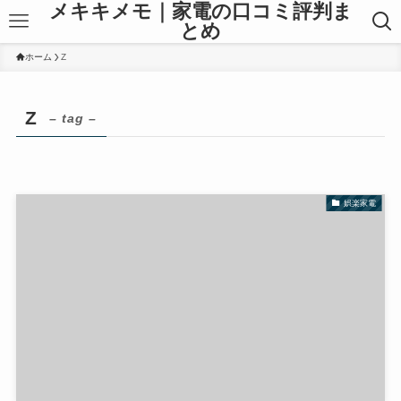
メキキメモ｜家電の口コミ評判ま
とめ
ホーム
Z
Z
– tag –
娯楽家電