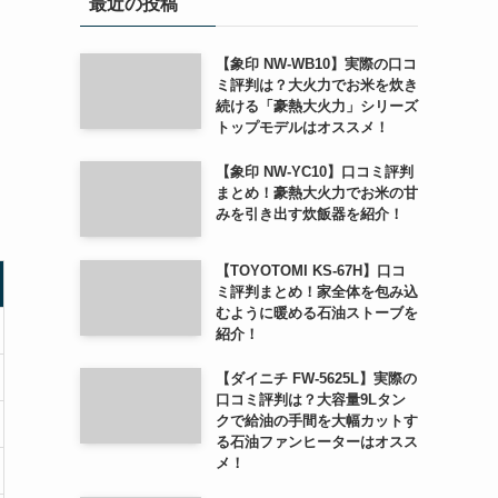
最近の投稿
【象印 NW-WB10】実際の口コ
ミ評判は？大火力でお米を炊き
続ける「豪熱大火力」シリーズ
トップモデルはオススメ！
【象印 NW-YC10】口コミ評判
まとめ！豪熱大火力でお米の甘
みを引き出す炊飯器を紹介！
【TOYOTOMI KS-67H】口コ
ミ評判まとめ！家全体を包み込
むように暖める石油ストーブを
紹介！
【ダイニチ FW-5625L】実際の
口コミ評判は？大容量9Lタン
クで給油の手間を大幅カットす
る石油ファンヒーターはオスス
メ！