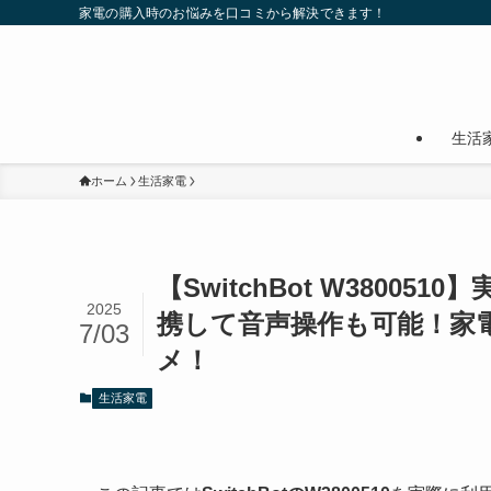
家電の購入時のお悩みを口コミから解決できます！
生活
ホーム
生活家電
【SwitchBot W38005
2025
携して音声操作も可能！家
7/03
メ！
生活家電