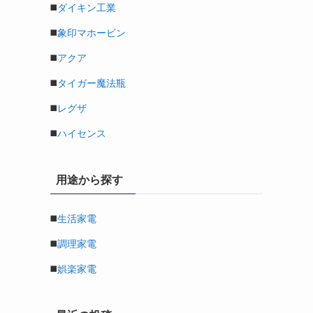
◼️
ダイキン工業
◼️
象印マホービン
◼️
アクア
◼️
タイガー魔法瓶
◼️
レグザ
◼️
ハイセンス
用途から探す
◼️
生活家電
◼️
調理家電
◼️
娯楽家電