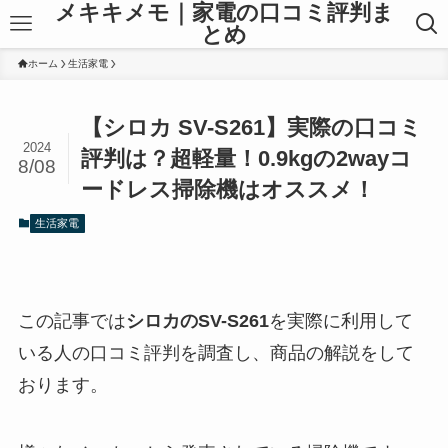
メキキメモ｜家電の口コミ評判ま
とめ
ホーム
生活家電
【シロカ SV-S261】実際の口コミ
2024
評判は？超軽量！0.9kgの2wayコ
8/08
ードレス掃除機はオススメ！
生活家電
この記事では
シロカのSV-S261
を実際に利用して
いる人の口コミ評判を調査し、商品の解説をして
おります。