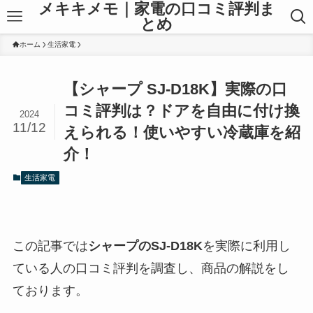
メキキメモ｜家電の口コミ評判ま
とめ
ホーム
生活家電
【シャープ SJ-D18K】実際の口
コミ評判は？ドアを自由に付け換
2024
11/12
えられる！使いやすい冷蔵庫を紹
介！
生活家電
この記事では
シャープのSJ-D18K
を実際に利用し
ている人の口コミ評判を調査し、商品の解説をし
ております。