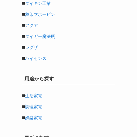
◼️
ダイキン工業
◼️
象印マホービン
◼️
アクア
◼️
タイガー魔法瓶
◼️
レグザ
◼️
ハイセンス
用途から探す
◼️
生活家電
◼️
調理家電
◼️
娯楽家電