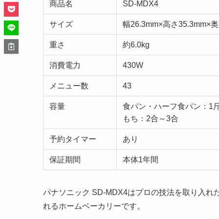
商品名
SD-MDX4
サイズ
幅26.3mm×高さ35.3mm×奥
重さ
約6.0kg
消費電力
430W
メニュー数
43
容量
食パン・ハーフ食パン：1
もち：2合～3合
予約タイマー
あり
保証期間
本体1年間
パナソニック SD-MDX4はプロの技法を取り
れるホームベーカリーです。