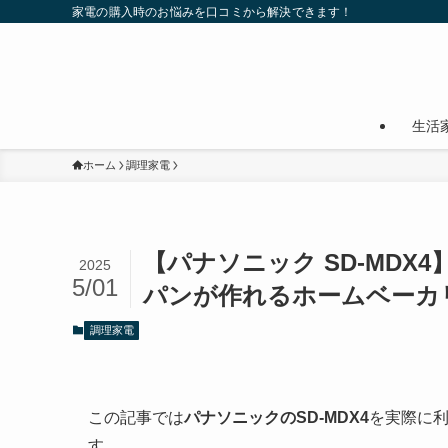
家電の購入時のお悩みを口コミから解決できます！
生活
ホーム
調理家電
【パナソニック SD-MD
2025
5/01
パンが作れるホームベーカ
調理家電
この記事では
パナソニックのSD-MDX4
を実際に
す。