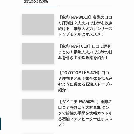
最近の投稿
【象印 NW-WB10】実際の口コ
ミ評判は？大火力でお米を炊き
続ける「豪熱大火力」シリーズ
トップモデルはオススメ！
【象印 NW-YC10】口コミ評判
まとめ！豪熱大火力でお米の甘
みを引き出す炊飯器を紹介！
【TOYOTOMI KS-67H】口コ
ミ評判まとめ！家全体を包み込
むように暖める石油ストーブを
紹介！
【ダイニチ FW-5625L】実際の
口コミ評判は？大容量9Lタン
クで給油の手間を大幅カットす
る石油ファンヒーターはオスス
メ！