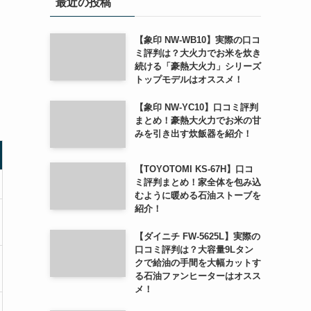
最近の投稿
【象印 NW-WB10】実際の口コ
ミ評判は？大火力でお米を炊き
続ける「豪熱大火力」シリーズ
トップモデルはオススメ！
【象印 NW-YC10】口コミ評判
まとめ！豪熱大火力でお米の甘
みを引き出す炊飯器を紹介！
【TOYOTOMI KS-67H】口コ
ミ評判まとめ！家全体を包み込
むように暖める石油ストーブを
紹介！
【ダイニチ FW-5625L】実際の
口コミ評判は？大容量9Lタン
クで給油の手間を大幅カットす
る石油ファンヒーターはオスス
メ！