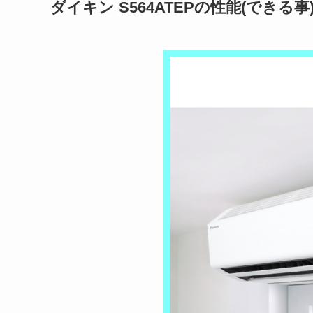
ダイキン
S564ATEP
の性能(できる事