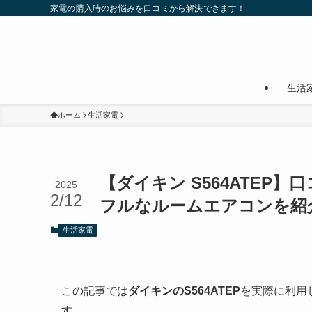
家電の購入時のお悩みを口コミから解決できます！
生活
ホーム
生活家電
【ダイキン S564ATEP
2025
2/12
フルなルームエアコンを紹
生活家電
この記事では
ダイキンのS564ATEP
を実際に利用
す。