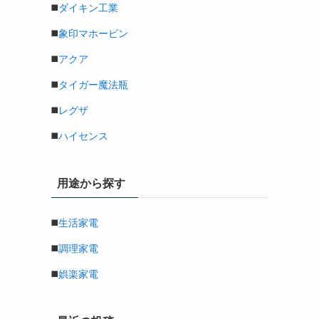
◼️
ダイキン工業
◼️
象印マホービン
◼️
アクア
◼️
タイガー魔法瓶
◼️
レグザ
◼️
ハイセンス
用途から探す
◼️
生活家電
◼️
調理家電
◼️
娯楽家電