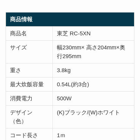
商品情報
商品名
東芝 RC-5XN
サイズ
幅230mm× 高さ204mm×奥
行295mm
重さ
3.8kg
最大炊飯容量
0.54L(約3合)
消費電力
500W
デザイン
(K)ブラック/(W)ホワイト
（色）
コード長さ
1ｍ