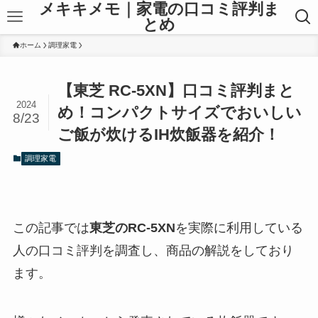
メキキメモ｜家電の口コミ評判ま
とめ
ホーム
調理家電
【東芝 RC-5XN】口コミ評判まと
2024
め！コンパクトサイズでおいしい
8/23
ご飯が炊けるIH炊飯器を紹介！
調理家電
この記事では
東芝のRC-5XN
を実際に利用している
人の口コミ評判を調査し、商品の解説をしており
ます。