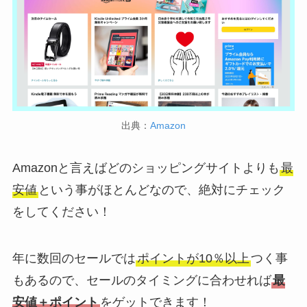
出典：
Amazon
Amazonと言えばどのショッピングサイトよりも
最
安値
という事がほとんどなので、絶対にチェック
をしてください！
年に数回のセールでは
ポイントが10％以上
つく事
もあるので、セールのタイミングに合わせれば
最
安値＋ポイント
をゲットできます！