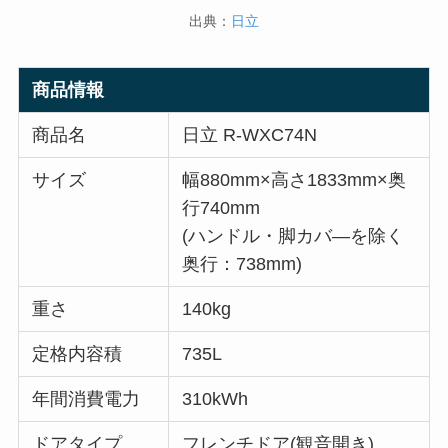
出典：
日立
商品情報
商品名
日立 R-WXC74N
サイズ
幅880mm×高さ1833mm×奥
行740mm
(ハンドル・脚カバ―を除く
奥行：738mm)
重さ
140kg
定格内容積
735L
年間消費電力
310kWh
ドアタイプ
フレンチドア(観音開き)