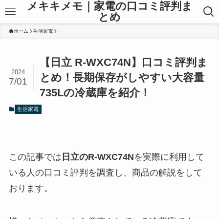
メキキメモ｜家電の口コミ評判ま
とめ
ホーム
生活家電
【日立 R-WXC74N】口コミ評判ま
2024
とめ！長期保存がしやすい大容量
7/01
735Lの冷蔵庫を紹介！
生活家電
この記事では
日立のR-WXC74N
を実際に利用して
いる人の口コミ評判を調査し、商品の解説をして
おります。