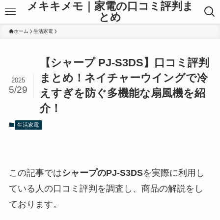
メキキメモ｜家電の口コミ評判ま
とめ
ホーム
生活家電
【シャープ PJ-S3DS】口コミ評判
まとめ！ネイチャーウイングで冷
2025
5/29
えすぎを防ぐ多機能な扇風機を紹
介！
生活家電
この記事では
シャープのPJ-S3DS
を実際に利用し
ている人の口コミ評判を調査し、商品の解説をし
ております。