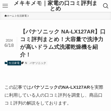
メキキメモ｜家電の口コミ評判ま
とめ
ホーム
生活家電
【パナソニック NA-LX127AR】口
コミ評判まとめ！大容量で洗浄力
2024
6/18
が高いドラム式洗濯乾燥機を紹
介！
生活家電
N
パナソニック
この記事では
パナソニックのNA-LX127AR
を実際
に利用している人の口コミ評判を調査し、商品口
コミ評判の解説をしております。