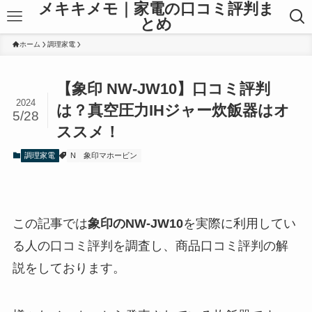
メキキメモ｜家電の口コミ評判ま
とめ
ホーム
調理家電
【象印 NW-JW10】口コミ評判
2024
は？真空圧力IHジャー炊飯器はオ
5/28
ススメ！
調理家電
N
象印マホービン
この記事では
象印のNW-JW10
を実際に利用してい
る人の口コミ評判を調査し、商品口コミ評判の解
説をしております。