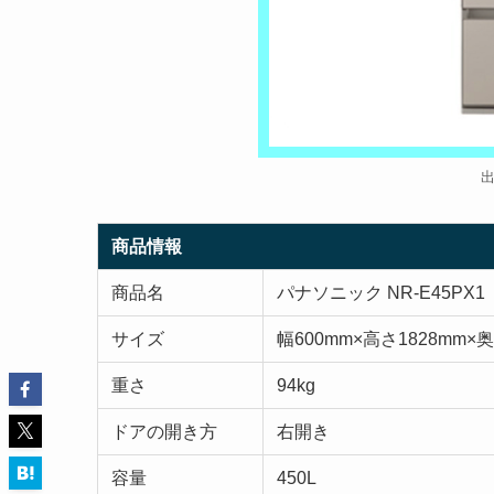
商品情報
商品名
パナソニック NR-E45PX1
サイズ
幅600mm×高さ1828mm×奥
重さ
94kg
ドアの開き方
右開き
容量
450L