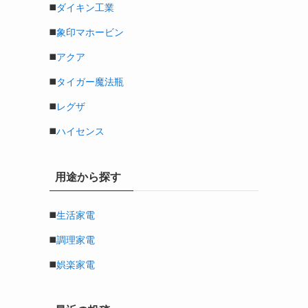
◼️
ダイキン工業
◼️
象印マホービン
◼️
アクア
◼️
タイガー魔法瓶
◼️
レグザ
◼️
ハイセンス
用途から探す
◼️
生活家電
◼️
調理家電
◼️
娯楽家電