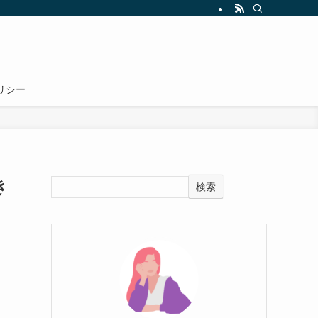
リシー
き
検索
り