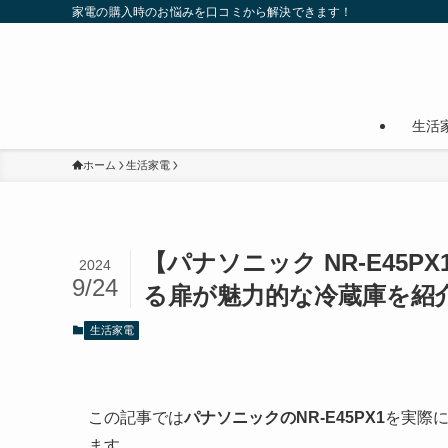
家電の購入時のお悩みを口コミから解決できます！
生活
ホーム
生活家電
【パナソニック NR-E45
2024
9/24
る扉が魅力的な冷蔵庫を紹
生活家電
この記事では
パナソニックのNR-E45PX1
を実際
ます。