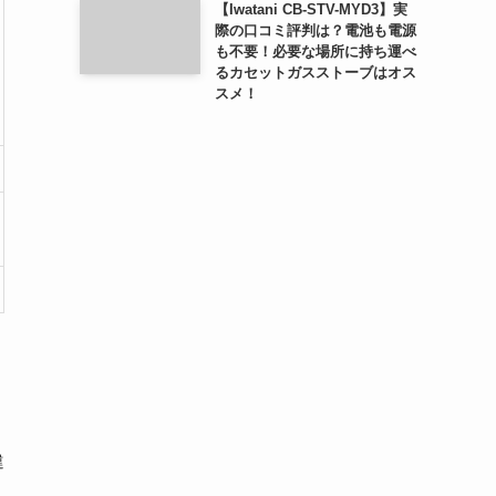
【Iwatani CB-STV-MYD3】実
際の口コミ評判は？電池も電源
も不要！必要な場所に持ち運べ
るカセットガスストーブはオス
スメ！
違