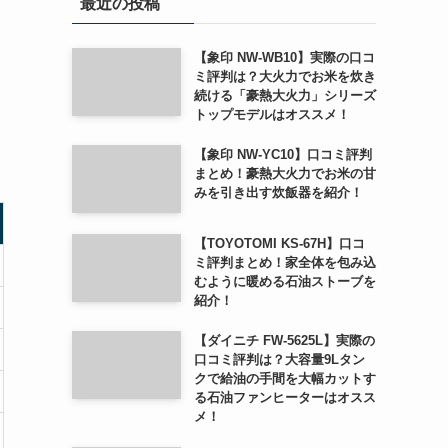
最近の投稿
【象印 NW-WB10】実際の口コ
ミ評判は？大火力でお米を炊き
続ける「豪熱大火力」シリーズ
トップモデルはオススメ！
【象印 NW-YC10】口コミ評判
まとめ！豪熱大火力でお米の甘
みを引き出す炊飯器を紹介！
【TOYOTOMI KS-67H】口コ
ミ評判まとめ！家全体を包み込
むように暖める石油ストーブを
紹介！
【ダイニチ FW-5625L】実際の
口コミ評判は？大容量9Lタン
クで給油の手間を大幅カットす
る石油ファンヒーターはオスス
メ！