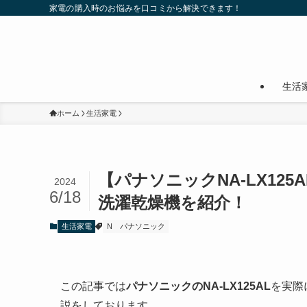
家電の購入時のお悩みを口コミから解決できます！
生活
ホーム
生活家電
【パナソニックNA-LX12
2024
6/18
洗濯乾燥機を紹介！
生活家電
N
パナソニック
この記事では
パナソニックのNA-LX125AL
を実際
説をしております。