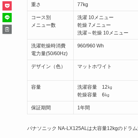
重さ
77kg
コース別
洗濯 10メニュー
メニュー数
乾燥 7メニュー
洗濯～乾燥 10メニュー
洗濯乾燥時消費
960/960 Wh
電力量(50/60Hz)
デザイン（色）
マットホワイト
容量
洗濯容量 12㎏
乾燥容量 6㎏
保証期間
1年間
パナソニック NA-LX125ALは大容量12kgのド