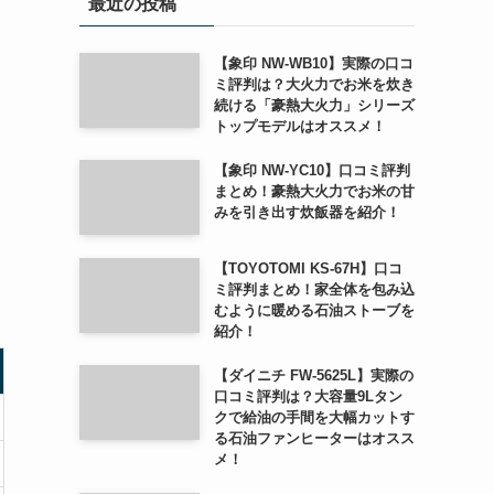
最近の投稿
【象印 NW-WB10】実際の口コ
ミ評判は？大火力でお米を炊き
続ける「豪熱大火力」シリーズ
トップモデルはオススメ！
【象印 NW-YC10】口コミ評判
まとめ！豪熱大火力でお米の甘
みを引き出す炊飯器を紹介！
【TOYOTOMI KS-67H】口コ
ミ評判まとめ！家全体を包み込
むように暖める石油ストーブを
紹介！
【ダイニチ FW-5625L】実際の
口コミ評判は？大容量9Lタン
クで給油の手間を大幅カットす
る石油ファンヒーターはオスス
メ！