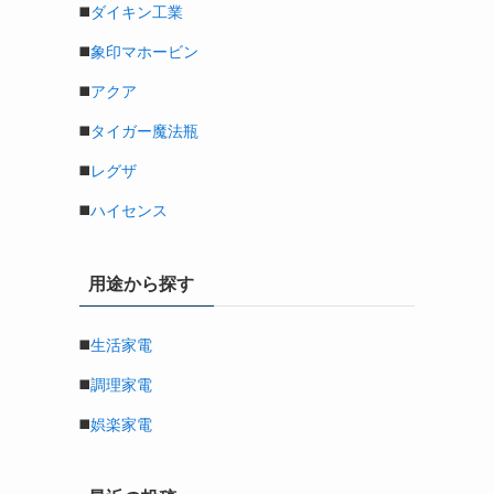
◼️
ダイキン工業
◼️
象印マホービン
◼️
アクア
◼️
タイガー魔法瓶
◼️
レグザ
◼️
ハイセンス
用途から探す
◼️
生活家電
◼️
調理家電
◼️
娯楽家電