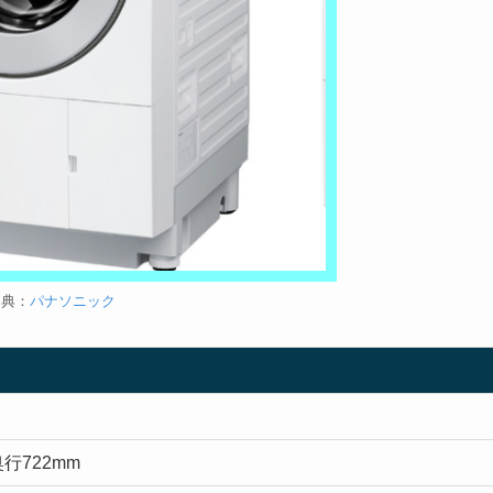
出典：
パナソニック
奥行722mm