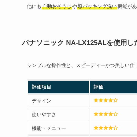
他にも
自動おそうじ
や
窓パッキング洗い
機能があ
パナソニック NA-LX125AL
を使用し
シンプルな操作性と、スピーディーかつ美しい仕
評価項目
評価
デザイン
使いやすさ
機能・メニュー