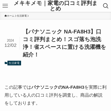
メキキメモ｜家電の口コミ評判ま
とめ
ホーム
生活家電
【パナソニック NA-FA8H3】口
コミ評判まとめ！スゴ落ち泡洗
2024
12/02
浄！省スペースに置ける洗濯機を
紹介！
生活家電
この記事では
パナソニックの
NA-FA8H3
を実際に利
用している人の口コミ評判を調査し、商品の解説
をしております。