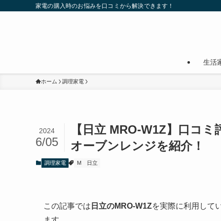
家電の購入時のお悩みを口コミから解決できます！
生活
ホーム
調理家電
【日立 MRO-W1Z】口
2024
6/05
オーブンレンジを紹介！
調理家電
M
日立
この記事では
日立の
MRO-W1Z
を実際に利用して
ます。