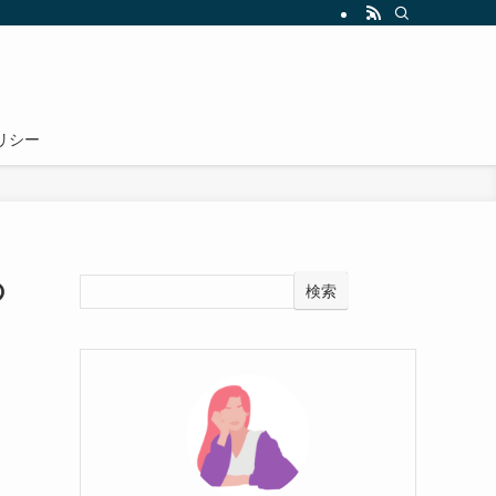
リシー
の
検索
り