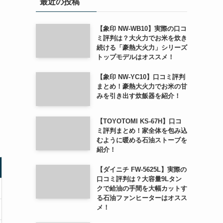
最近の投稿
【象印 NW-WB10】実際の口コ
ミ評判は？大火力でお米を炊き
続ける「豪熱大火力」シリーズ
トップモデルはオススメ！
【象印 NW-YC10】口コミ評判
まとめ！豪熱大火力でお米の甘
みを引き出す炊飯器を紹介！
【TOYOTOMI KS-67H】口コ
ミ評判まとめ！家全体を包み込
むように暖める石油ストーブを
紹介！
【ダイニチ FW-5625L】実際の
口コミ評判は？大容量9Lタン
クで給油の手間を大幅カットす
る石油ファンヒーターはオスス
メ！