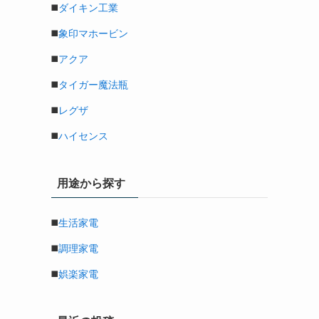
◼️
ダイキン工業
◼️
象印マホービン
◼️
アクア
◼️
タイガー魔法瓶
◼️
レグザ
◼️
ハイセンス
用途から探す
◼️
生活家電
◼️
調理家電
◼️
娯楽家電