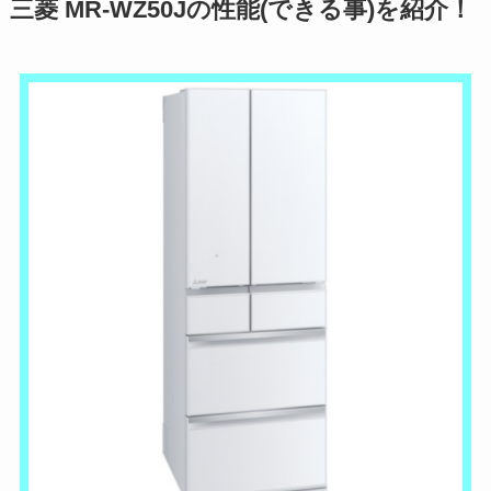
三菱 MR-WZ50Jの性能(できる事)を紹介！