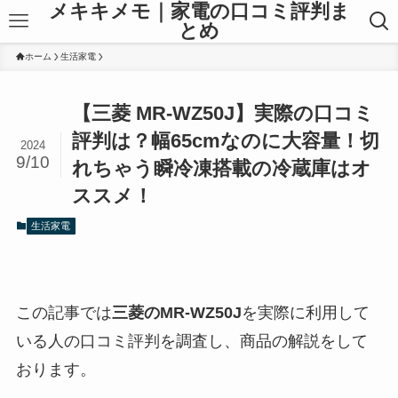
メキキメモ｜家電の口コミ評判ま
とめ
ホーム
生活家電
【三菱 MR-WZ50J】実際の口コミ
評判は？幅65cmなのに大容量！切
2024
9/10
れちゃう瞬冷凍搭載の冷蔵庫はオ
ススメ！
生活家電
この記事では
三菱のMR-WZ50J
を実際に利用して
いる人の口コミ評判を調査し、商品の解説をして
おります。