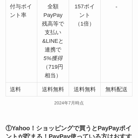
付与ポイ
全額
157ポイ
-
ント率
PayPay
ント
残高等で
（1倍）
支払い
&LINEと
連携で
5%獲得
（719円
相当）
送料
送料無料
送料無料
無料配送
2024年7月時点
①Yahoo！ショッピングで買うとPayPayポイ
ントが貯まる！PayPay使っている方はおすす