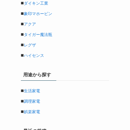
◼️
ダイキン工業
◼️
象印マホービン
◼️
アクア
◼️
タイガー魔法瓶
◼️
レグザ
◼️
ハイセンス
用途から探す
◼️
生活家電
◼️
調理家電
◼️
娯楽家電