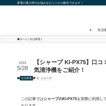
家電の購入時のお悩みを口コミから解決できます！
生活
ホーム
生活家電
【シャープ KI-PX75】
2024
5/28
気清浄機をご紹介！
生活家電
K
シャープ
この記事では
シャープのKI-PX75
を実際に利用し
おります。