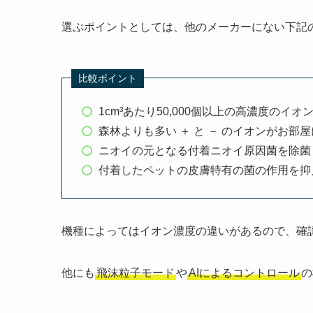
選ぶポイントとしては、他のメーカーにない下記
比較ポイント
1cm³あたり50,000個以上の高濃度のイオ
森林よりも多い ＋ と － のイオンがお部
ニオイの元となる付着ニオイ原因菌を除菌
付着したペットの皮膚特有の菌の作用を抑
機種によってはイオン濃度の違いがあるので、確
他にも
飛沫粒子モード
や
AIによるコントロール
の