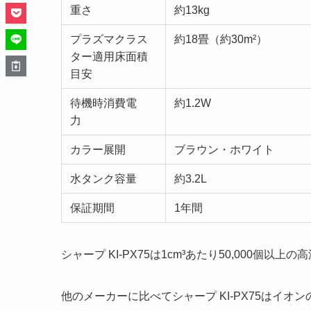
重さ
約13kg
プラズマクラス
約18畳（約30m²）
ター適用床面積
目安
待機時消費電
約1.2W
力
カラー展開
ブラウン・ホワイト
水タンク容量
約3.2L
保証期間
1年間
シャープ KI-PX75は1cm³あたり50,000
他のメーカーに比べてシャープ KI-PX75はイオ