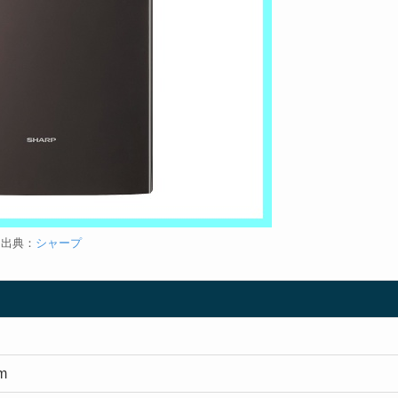
出典：
シャープ
m