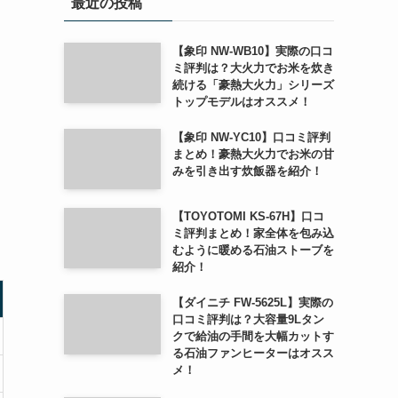
最近の投稿
【象印 NW-WB10】実際の口コ
ミ評判は？大火力でお米を炊き
続ける「豪熱大火力」シリーズ
トップモデルはオススメ！
【象印 NW-YC10】口コミ評判
まとめ！豪熱大火力でお米の甘
みを引き出す炊飯器を紹介！
【TOYOTOMI KS-67H】口コ
ミ評判まとめ！家全体を包み込
むように暖める石油ストーブを
紹介！
【ダイニチ FW-5625L】実際の
口コミ評判は？大容量9Lタン
クで給油の手間を大幅カットす
る石油ファンヒーターはオスス
メ！