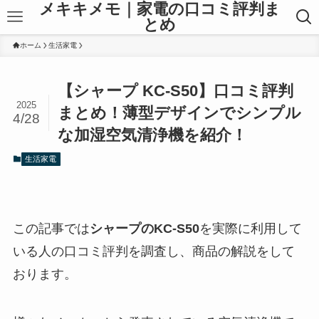
メキキメモ｜家電の口コミ評判ま
とめ
ホーム
生活家電
【シャープ KC-S50】口コミ評判
2025
まとめ！薄型デザインでシンプル
4/28
な加湿空気清浄機を紹介！
生活家電
この記事では
シャープの
KC-S50
を実際に利用して
いる人の口コミ評判を調査し、商品の解説をして
おります。