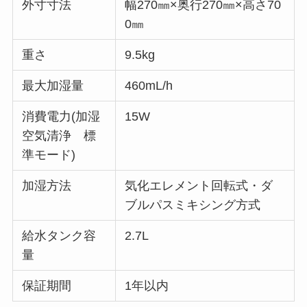
外寸寸法
幅270㎜×奥行270㎜×高さ70
0㎜
重さ
9.5kg
最大加湿量
460mL/h
消費電力(加湿
15W
空気清浄 標
準モード)
加湿方法
気化エレメント回転式・ダ
ブルパスミキシング方式
給水タンク容
2.7L
量
保証期間
1年以内