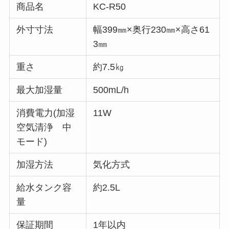
商品名
KC-R50
外寸寸法
幅399㎜×奥行230㎜×高さ61
3㎜
重さ
約7.5㎏
最大加湿量
500mL/h
消費電力(加湿
11W
空気清浄 中
モード)
加湿方法
気化方式
給水タンク容
約2.5L
量
保証期間
1年以内