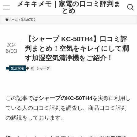
メキキメモ｜家電の口コミ評判ま
とめ
ホーム
生活家電
【シャープ KC-50TH4】口コミ評
2024
判まとめ！空気をキレイにして潤
6/03
す加湿空気清浄機をご紹介！
生活家電
K
シャープ
この記事では
シャープの
KC-50TH4
を実際に利用し
ている人の口コミ評判を調査し、商品口コミ評判
の解説をしております。