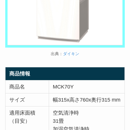
出典：
ダイキン
商品情報
商品名
MCK70Y
サイズ
幅315x高さ760x奥行315 mm
適用床面積
空気清浄時
（目安）
31畳
加湿空気清浄時