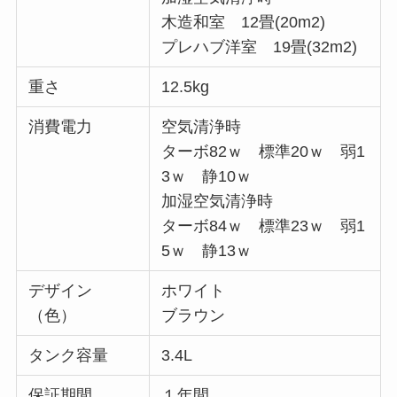
木造和室 12畳(20m2)
プレハブ洋室 19畳(32m2)
重さ
12.5kg
消費電力
空気清浄時
ターボ82ｗ 標準20ｗ 弱1
3ｗ 静10ｗ
加湿空気清浄時
ターボ84ｗ 標準23ｗ 弱1
5ｗ 静13ｗ
デザイン
ホワイト
（色）
ブラウン
タンク容量
3.4L
保証期間
１年間