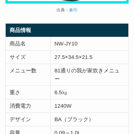
出典：
象印
商品情報
商品名
NW-JY10
サイズ
27.5×34.5×21.5
メニュー数
81通りの我が家炊きメニュ
ー
重さ
6.5㎏
消費電力
1240W
デザイン
BA（ブラック）
容量
0.09～1.0L