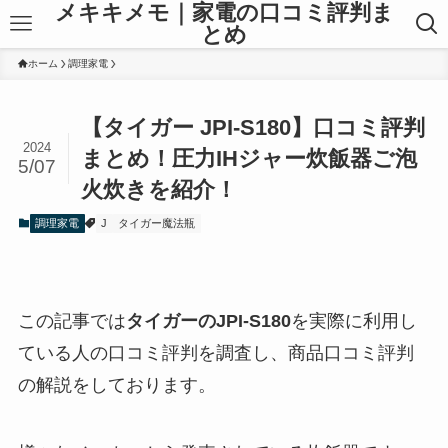
メキキメモ｜家電の口コミ評判ま
とめ
ホーム
調理家電
【タイガー JPI-S180】口コミ評判
2024
まとめ！圧力IHジャー炊飯器ご泡
5/07
火炊きを紹介！
調理家電
J
タイガー魔法瓶
この記事では
タイガーのJPI-S180
を実際に利用し
ている人の口コミ評判を調査し、商品口コミ評判
の解説をしております。