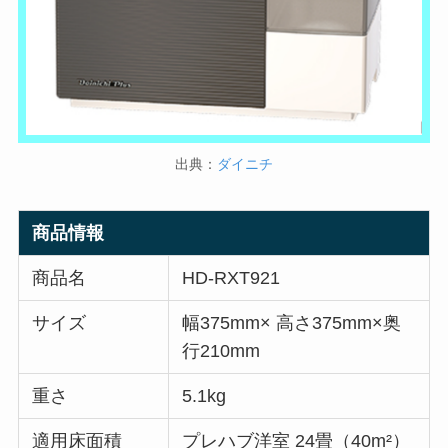
出典：
ダイニチ
商品情報
商品名
HD-RXT921
サイズ
幅375mm× 高さ375mm×奥
行210mm
重さ
5.1kg
適用床面積
プレハブ洋室 24畳（40m²）