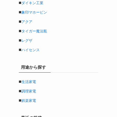
◼️
ダイキン工業
◼️
象印マホービン
◼️
アクア
◼️
タイガー魔法瓶
◼️
レグザ
◼️
ハイセンス
用途から探す
◼️
生活家電
◼️
調理家電
◼️
娯楽家電