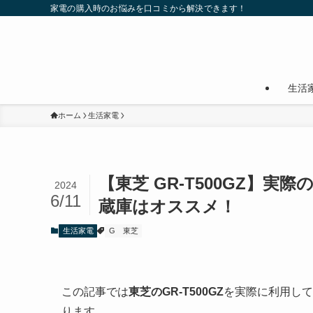
家電の購入時のお悩みを口コミから解決できます！
生活
ホーム
生活家電
【東芝 GR-T500GZ】
2024
6/11
蔵庫はオススメ！
生活家電
G
東芝
この記事では
東芝の
GR-T500GZ
を実際に利用して
ります。