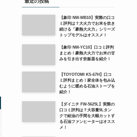
最近の投稿
【象印 NW-WB10】実際の口コ
ミ評判は？大火力でお米を炊き
続ける「豪熱大火力」シリーズ
トップモデルはオススメ！
【象印 NW-YC10】口コミ評判
まとめ！豪熱大火力でお米の甘
みを引き出す炊飯器を紹介！
【TOYOTOMI KS-67H】口コ
ミ評判まとめ！家全体を包み込
むように暖める石油ストーブを
紹介！
【ダイニチ FW-5625L】実際の
口コミ評判は？大容量9Lタン
クで給油の手間を大幅カットす
る石油ファンヒーターはオスス
メ！