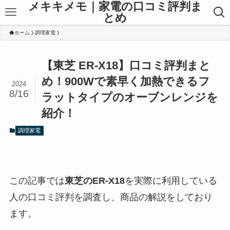
メキキメモ｜家電の口コミ評判ま
とめ
ホーム
調理家電
【東芝 ER-X18】口コミ評判まと
め！900Wで素早く加熱できるフ
2024
8/16
ラットタイプのオーブンレンジを
紹介！
調理家電
この記事では
東芝のER-X18
を実際に利用している
人の口コミ評判を調査し、商品の解説をしており
ます。