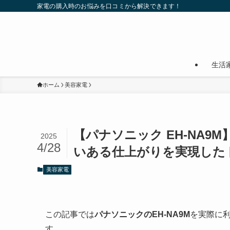
家電の購入時のお悩みを口コミから解決できます！
生活
ホーム
美容家電
【パナソニック EH-NA
2025
4/28
いある仕上がりを実現した
美容家電
この記事では
パナソニックのEH-NA9M
を実際に
す。