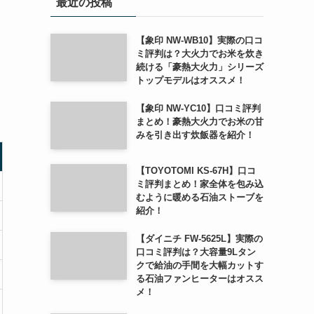
最近の投稿
【象印 NW-WB10】実際の口コ
ミ評判は？大火力でお米を炊き
続ける「豪熱大火力」シリーズ
トップモデルはオススメ！
【象印 NW-YC10】口コミ評判
まとめ！豪熱大火力でお米の甘
みを引き出す炊飯器を紹介！
【TOYOTOMI KS-67H】口コ
ミ評判まとめ！家全体を包み込
むように暖める石油ストーブを
紹介！
【ダイニチ FW-5625L】実際の
口コミ評判は？大容量9Lタン
クで給油の手間を大幅カットす
る石油ファンヒーターはオスス
メ！