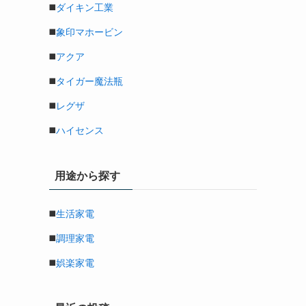
◼️
ダイキン工業
◼️
象印マホービン
◼️
アクア
◼️
タイガー魔法瓶
◼️
レグザ
◼️
ハイセンス
用途から探す
◼️
生活家電
◼️
調理家電
◼️
娯楽家電