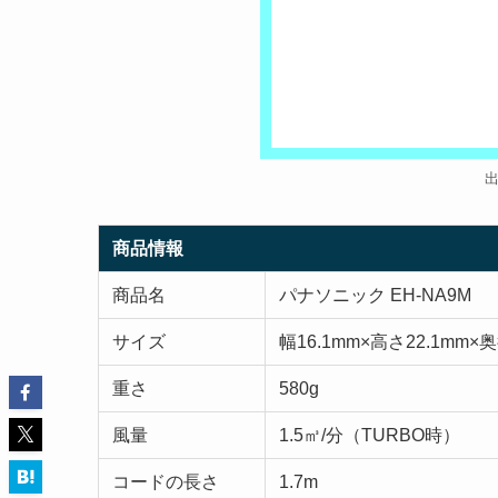
商品情報
商品名
パナソニック EH-NA9M
サイズ
幅16.1mm×高さ22.1mm×奥
重さ
580g
風量
1.5㎥/分（TURBO時）
コードの長さ
1.7m