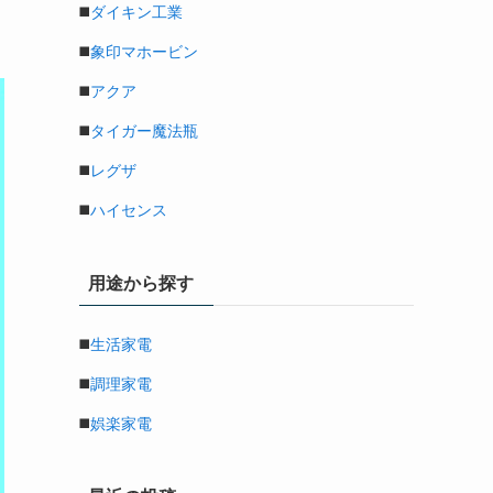
◼️
ダイキン工業
◼️
象印マホービン
◼️
アクア
◼️
タイガー魔法瓶
◼️
レグザ
◼️
ハイセンス
用途から探す
◼️
生活家電
◼️
調理家電
◼️
娯楽家電