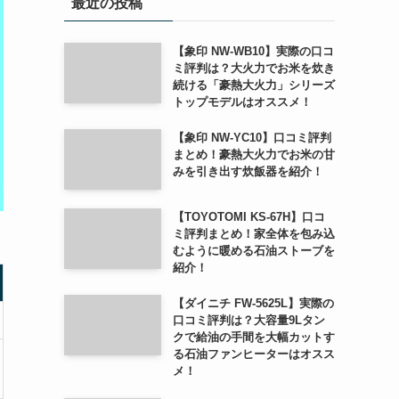
最近の投稿
【象印 NW-WB10】実際の口コ
ミ評判は？大火力でお米を炊き
続ける「豪熱大火力」シリーズ
トップモデルはオススメ！
【象印 NW-YC10】口コミ評判
まとめ！豪熱大火力でお米の甘
みを引き出す炊飯器を紹介！
【TOYOTOMI KS-67H】口コ
ミ評判まとめ！家全体を包み込
むように暖める石油ストーブを
紹介！
【ダイニチ FW-5625L】実際の
口コミ評判は？大容量9Lタン
クで給油の手間を大幅カットす
る石油ファンヒーターはオスス
メ！