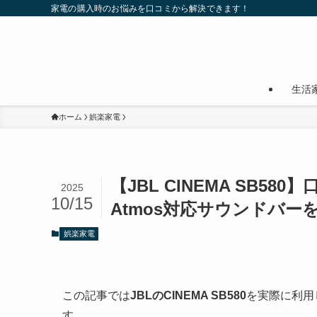
家電の購入時のお悩みを口コミから解決できます！
生活
ホーム
娯楽家電
【JBL CINEMA SB5
2025
10/15
Atmos対応サウンドバー
娯楽家電
この記事では
JBLのCINEMA SB580
を実際に利用
す。