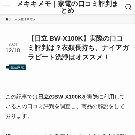
メキキメモ｜家電の口コミ評判ま
とめ
ホーム
生活家電
【日立 BW-X100K】実際の口コ
2024
ミ評判は？衣類長持ち、ナイアガ
12/18
ラビート洗浄はオススメ！
生活家電
この記事では
日立のBW-X100K
を実際に利用して
いる人の口コミ評判を調査し、商品の解説をして
おります。