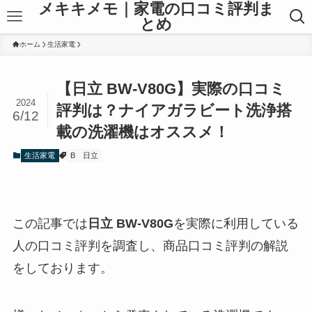
メキキメモ｜家電の口コミ評判ま
とめ
ホーム
生活家電
【日立 BW-V80G】実際の口コミ
2024
評判は？ナイアガラビート洗浄搭
6/12
載の洗濯機はオススメ！
生活家電
B
日立
この記事では
日立 BW-V80G
を実際に利用している
人の口コミ評判を調査し、商品口コミ評判の解説
をしております。