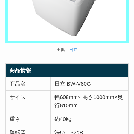
出典：
日立
商品情報
商品名
日立 BW-V80G
サイズ
幅608mm× 高さ1000mm×奥
行610mm
重さ
約40kg
運転音
洗い：32dB