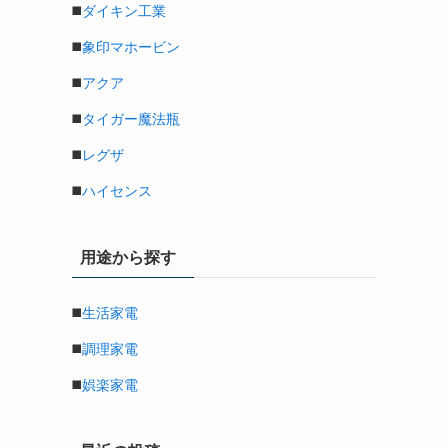
◼️
ダイキン工業
◼️
象印マホービン
◼️
アクア
◼️
タイガー魔法瓶
◼️
レグザ
◼️
ハイセンス
用途から探す
◼️
生活家電
◼️
調理家電
◼️
娯楽家電