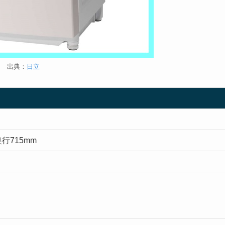
出典：
日立
奥行715mm