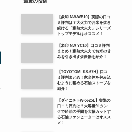
最近の投稿
【象印 NW-WB10】実際の口コ
ミ評判は？大火力でお米を炊き
続ける「豪熱大火力」シリーズ
トップモデルはオススメ！
【象印 NW-YC10】口コミ評判
まとめ！豪熱大火力でお米の甘
みを引き出す炊飯器を紹介！
【TOYOTOMI KS-67H】口コ
ミ評判まとめ！家全体を包み込
むように暖める石油ストーブを
紹介！
【ダイニチ FW-5625L】実際の
口コミ評判は？大容量9Lタン
クで給油の手間を大幅カットす
る石油ファンヒーターはオスス
メ！