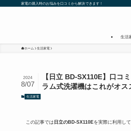
家電の購入時のお悩みを口コミから解決できます！
生活
ホーム
生活家電
【日立 BD-SX110E】
2024
8/07
ラム式洗濯機はこれがオス
生活家電
この記事では
日立のBD-SX110E
を実際に利用して