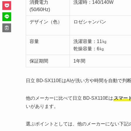
消費電力
洗濯時：140/140W
(50/60Hz)
デザイン（色）
ロゼシャンパン
容量
洗濯容量：11㎏
乾燥容量：6㎏
保証期間
1年間
日立 BD-SX110EはAIが洗い方や時間を自動
他のメーカーに比べて日立 BD-SX110Eは
スマー
いがあります。
選ぶポイントとしては、他のメーカーにない下記