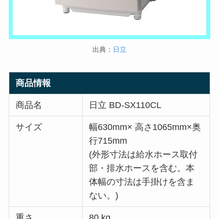
出典：
日立
商品情報
商品名
日立 BD-SX110CL
サイズ
幅630mm× 高さ1065mm×奥
行715mm
(外形寸法は給水ホース取付
部・排水ホースを含む。本
体幅の寸法は手掛けを含ま
ない。)
重さ
80 kg