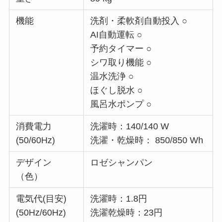
機能
洗剤・柔軟剤自動投入 ○
AI自動運転 ○
予約タイマー ○
シワ取り機能 ○
温水洗浄 ○
ほぐし脱水 ○
風呂水ポンプ ○
消費電力
洗濯時：140/140 W
(50/60Hz)
洗濯・乾燥時： 850/850 Wh
デザイン
ロゼシャンパン
（色）
電気代(目安)
洗濯時：1.8円
(50Hz/60Hz)
洗濯乾燥時：23円