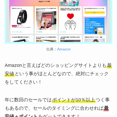
出典：
Amazon
Amazonと言えばどのショッピングサイトよりも
最
安値
という事がほとんどなので、絶対にチェック
をしてください！
年に数回のセールでは
ポイントが10％以上
つく事
もあるので、セールのタイミングに合わせれば
最
安値＋ポイント
をゲットできます！