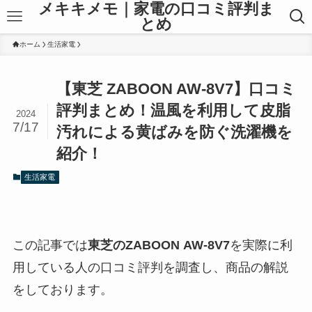
メキキメモ｜家電の口コミ評判ま
とめ
ホーム
生活家電
【東芝 ZABOON AW-8V7】口コミ
評判まとめ！温風を利用して皮脂
2024
7/17
汚れによる黄ばみを防ぐ洗濯機を
紹介！
生活家電
この記事では
東芝のZABOON
AW-8V7
を実際に利
用している人の口コミ評判を調査し、商品の解説
をしております。