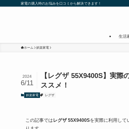
家電の購入時のお悩みを口コミから解決できます！
生活
ホーム
娯楽家電
【レグザ 55X9400S】
2024
6/11
ススメ！
娯楽家電
レグザ
この記事では
レグザ 55X9400S
を実際に利用して
ります。