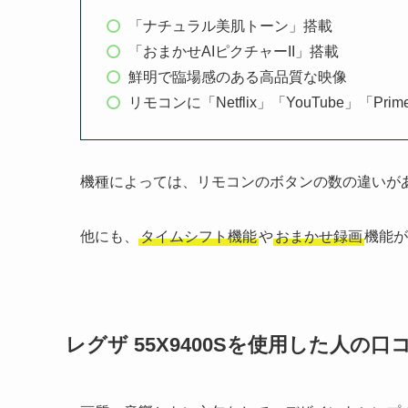
「ナチュラル美肌トーン」搭載
「おまかせAIピクチャーII」搭載
鮮明で臨場感のある高品質な映像
リモコンに「Netflix」「YouTube」「Pr
機種によっては、リモコンのボタンの数の違いが
他にも、
タイムシフト機能
や
おまかせ録画
機能が
レグザ 55X9400S
を使用した人の口