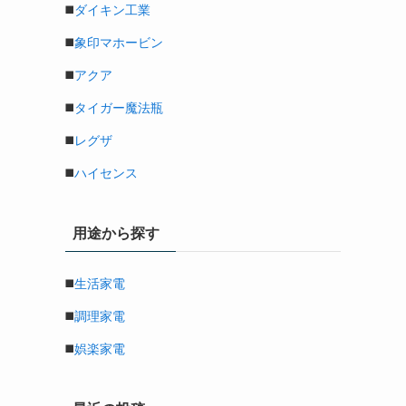
◼️
ダイキン工業
◼️
象印マホービン
◼️
アクア
◼️
タイガー魔法瓶
◼️
レグザ
◼️
ハイセンス
用途から探す
◼️
生活家電
◼️
調理家電
◼️
娯楽家電