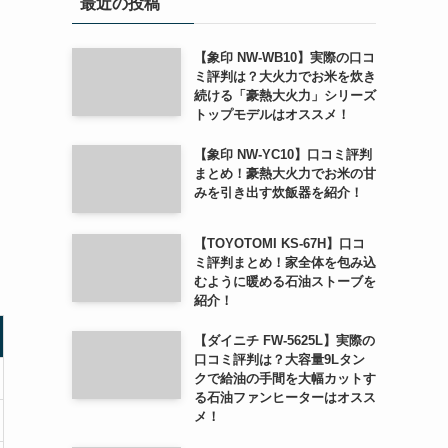
最近の投稿
【象印 NW-WB10】実際の口コ
ミ評判は？大火力でお米を炊き
続ける「豪熱大火力」シリーズ
トップモデルはオススメ！
【象印 NW-YC10】口コミ評判
まとめ！豪熱大火力でお米の甘
みを引き出す炊飯器を紹介！
【TOYOTOMI KS-67H】口コ
ミ評判まとめ！家全体を包み込
むように暖める石油ストーブを
紹介！
【ダイニチ FW-5625L】実際の
口コミ評判は？大容量9Lタン
クで給油の手間を大幅カットす
る石油ファンヒーターはオスス
メ！